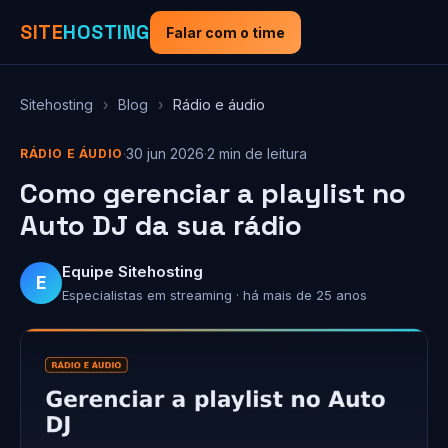
SITE
HOSTING
Falar com o time
Sitehosting
›
Blog
›
Rádio e áudio
·
30 jun 2026
·
2 min de leitura
RÁDIO E ÁUDIO
Como gerenciar a playlist no
Auto DJ da sua rádio
Equipe Sitehosting
E
Especialistas em streaming · há mais de 25 anos