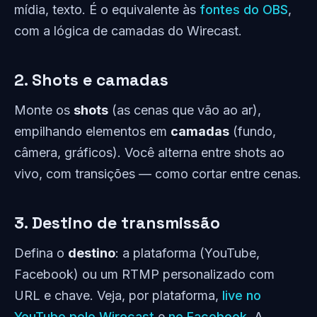
mídia, texto. É o equivalente às
fontes do OBS
,
com a lógica de camadas do Wirecast.
2. Shots e camadas
Monte os
shots
(as cenas que vão ao ar),
empilhando elementos em
camadas
(fundo,
câmera, gráficos). Você alterna entre shots ao
vivo, com transições — como cortar entre cenas.
3. Destino de transmissão
Defina o
destino
: a plataforma (YouTube,
Facebook) ou um RTMP personalizado com
URL e chave. Veja, por plataforma,
live no
YouTube pelo Wirecast
e
no Facebook
. A