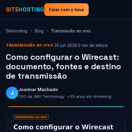
SITE
HOSTING
Falar com o time
Sitehosting
›
Blog
›
Transmissão ao vivo
·
30 jun 2026
·
2 min de leitura
TRANSMISSÃO AO VIVO
Como configurar o Wirecast:
documento, fontes e destino
de transmissão
Josimar Machado
J
CEO da JMV Technology · +25 anos em streaming