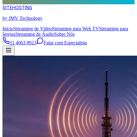
SITE
HOSTING
by JMV Technology
Início
Streaming de Vídeo
Streaming para Web TV
Streaming para
Igrejas
Streaming de Áudio
Sobre Nós
11 4063 8923
Falar com Especialista