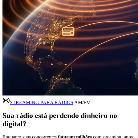
STREAMING PARA RÁDIOS
AM/FM
Sua rádio está
perdendo dinheiro
no
digital?
Enquanto suas concorrentes
faturam milhões
com streaming, apps