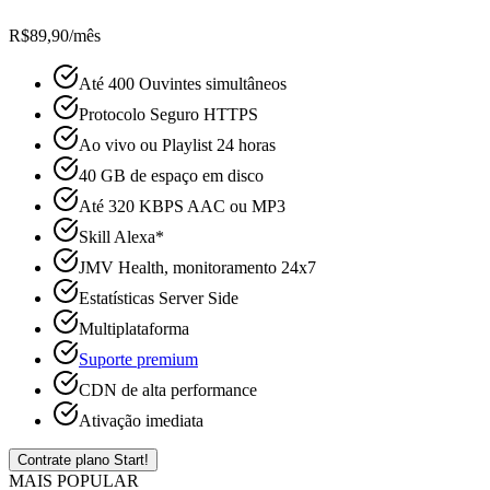
R$
89
,90
/mês
Até 400 Ouvintes simultâneos
Protocolo Seguro HTTPS
Ao vivo ou Playlist 24 horas
40 GB de espaço em disco
Até 320 KBPS AAC ou MP3
Skill Alexa*
JMV Health, monitoramento 24x7
Estatísticas Server Side
Multiplataforma
Suporte premium
CDN de alta performance
Ativação imediata
Contrate plano Start!
MAIS POPULAR