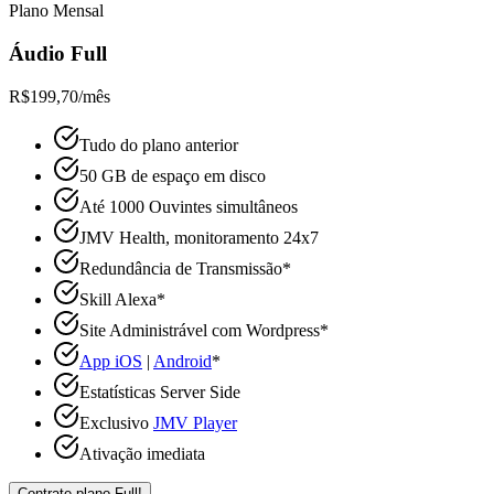
Plano Mensal
Áudio Full
R$
199
,70
/mês
Tudo do plano anterior
50 GB de espaço em disco
Até 1000 Ouvintes simultâneos
JMV Health, monitoramento 24x7
Redundância de Transmissão*
Skill Alexa*
Site Administrável com Wordpress*
App iOS
|
Android
*
Estatísticas Server Side
Exclusivo
JMV Player
Ativação imediata
Contrate plano Full!