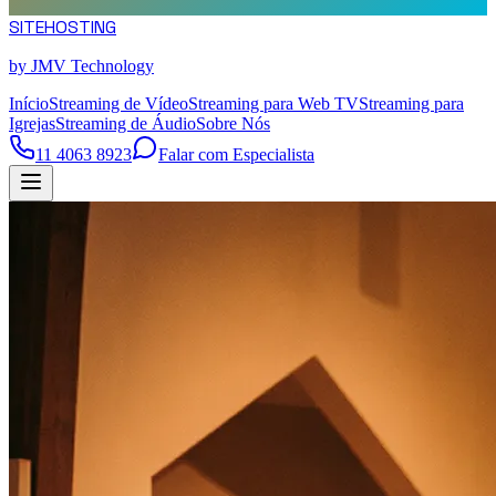
SITE
HOSTING
by JMV Technology
Início
Streaming de Vídeo
Streaming para Web TV
Streaming para
Igrejas
Streaming de Áudio
Sobre Nós
11 4063 8923
Falar com Especialista