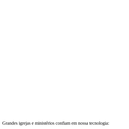
AO VIVO
127 pedidos de oração
Grandes igrejas e ministérios confiam em nossa tecnologia: