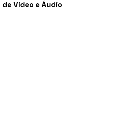
de Vídeo e Áudio
+100 mi
Views/mês
+1 PB
Tráfego/mês
+10 mil