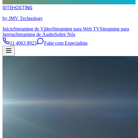
SITE
HOSTING
by JMV Technology
Início
Streaming de Vídeo
Streaming para Web TV
Streaming para
Igrejas
Streaming de Áudio
Sobre Nós
11 4063 8923
Falar com Especialista