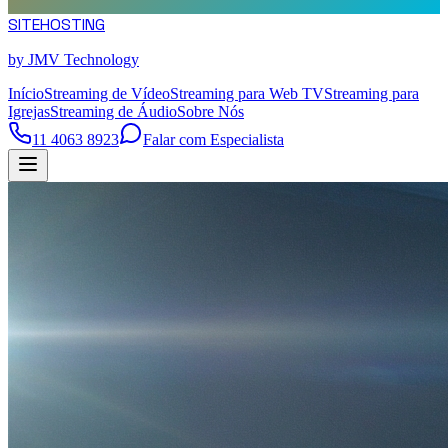
SITE
HOSTING
by JMV Technology
Início
Streaming de Vídeo
Streaming para Web TV
Streaming para
Igrejas
Streaming de Áudio
Sobre Nós
11 4063 8923
Falar com Especialista