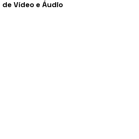
de Vídeo e Áudio
+100 mi
Views/mês
+1 PB
Tráfego/mês
+10 mil