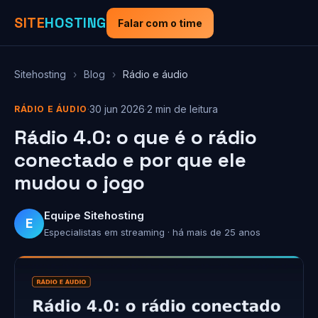
SITE
HOSTING
Falar com o time
Sitehosting
›
Blog
›
Rádio e áudio
·
30 jun 2026
·
2 min de leitura
RÁDIO E ÁUDIO
Rádio 4.0: o que é o rádio
conectado e por que ele
mudou o jogo
Equipe Sitehosting
E
Especialistas em streaming · há mais de 25 anos