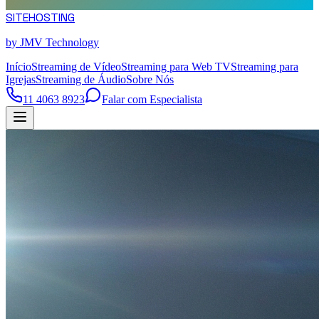
SITE
HOSTING
by JMV Technology
Início
Streaming de Vídeo
Streaming para Web TV
Streaming para
Igrejas
Streaming de Áudio
Sobre Nós
11 4063 8923
Falar com Especialista