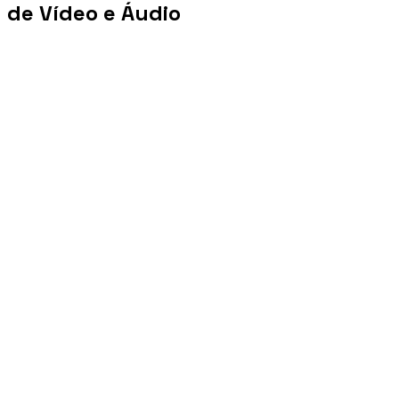
de Vídeo e Áudio
+100 mi
Views/mês
+1 PB
Tráfego/mês
+10 mil