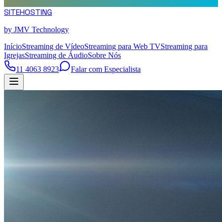
SITE
HOSTING
by JMV Technology
Início
Streaming de Vídeo
Streaming para Web TV
Streaming para
Igrejas
Streaming de Áudio
Sobre Nós
11 4063 8923
Falar com Especialista