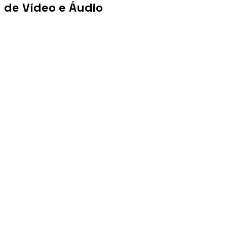
de Vídeo e Áudio
+100 mi
Views/mês
+1 PB
Tráfego/mês
+10 mil