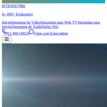
SITE
HOSTING
by JMV Technology
Início
Streaming de Vídeo
Streaming para Web TV
Streaming para
Igrejas
Streaming de Áudio
Sobre Nós
11 4063 8923
Falar com Especialista