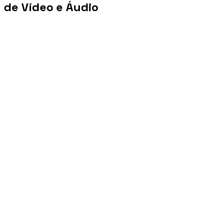
de Vídeo e Áudio
+100 mi
Views/mês
+1 PB
Tráfego/mês
+10 mil