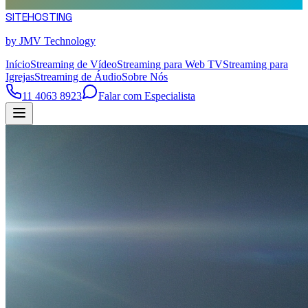
SITE
HOSTING
by JMV Technology
Início
Streaming de Vídeo
Streaming para Web TV
Streaming para
Igrejas
Streaming de Áudio
Sobre Nós
11 4063 8923
Falar com Especialista