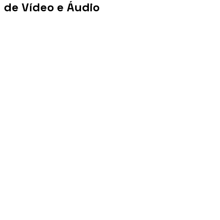
de Vídeo e Áudio
+100 mi
Views/mês
+1 PB
Tráfego/mês
+10 mil