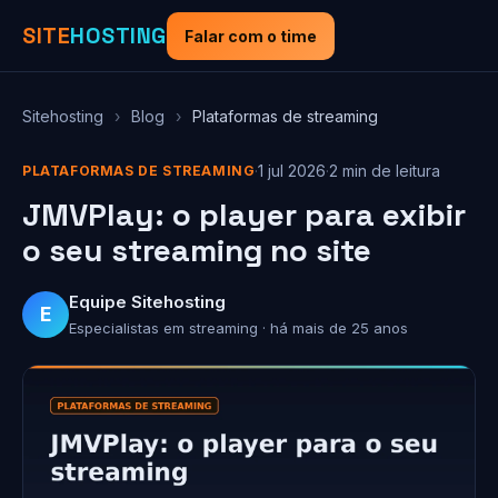
SITE
HOSTING
Falar com o time
Sitehosting
›
Blog
›
Plataformas de streaming
·
1 jul 2026
·
2 min de leitura
PLATAFORMAS DE STREAMING
JMVPlay: o player para exibir
o seu streaming no site
Equipe Sitehosting
E
Especialistas em streaming · há mais de 25 anos