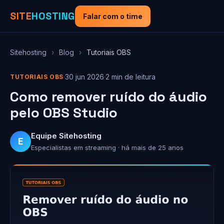
SITE
HOSTING
Falar com o time
Sitehosting
›
Blog
›
Tutoriais OBS
·
30 jun 2026
·
2 min de leitura
TUTORIAIS OBS
Como remover ruído do áudio
pelo OBS Studio
Equipe Sitehosting
E
Especialistas em streaming · há mais de 25 anos