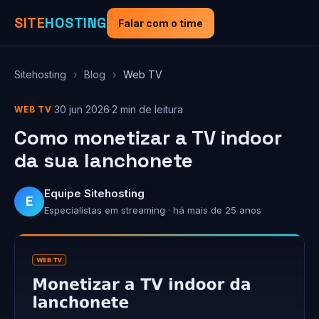
SITE
HOSTING
Falar com o time
Sitehosting
›
Blog
›
Web TV
·
30 jun 2026
·
2 min de leitura
WEB TV
Como monetizar a TV indoor
da sua lanchonete
Equipe Sitehosting
E
Especialistas em streaming · há mais de 25 anos