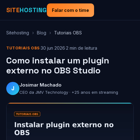
SITE
HOSTING
Falar com o time
Sitehosting
›
Blog
›
Tutoriais OBS
·
30 jun 2026
·
2 min de leitura
TUTORIAIS OBS
Como instalar um plugin
externo no OBS Studio
Josimar Machado
J
CEO da JMV Technology · +25 anos em streaming