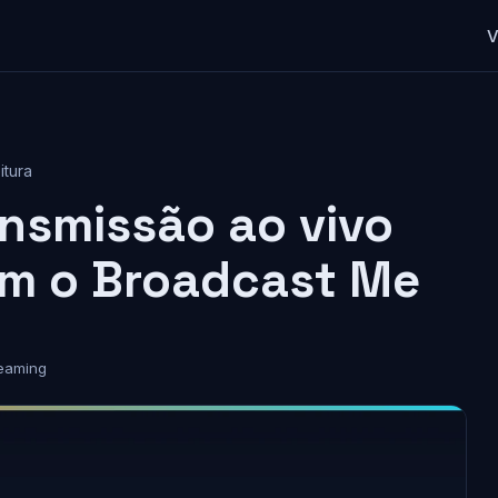
V
itura
nsmissão ao vivo
om o Broadcast Me
eaming