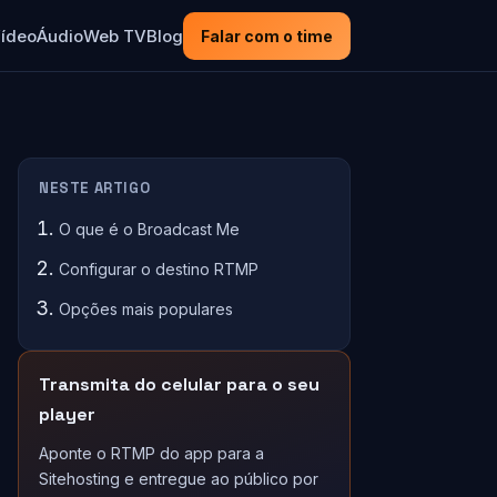
ídeo
Áudio
Web TV
Blog
Falar com o time
NESTE ARTIGO
O que é o Broadcast Me
Configurar o destino RTMP
Opções mais populares
Transmita do celular para o seu
player
Aponte o RTMP do app para a
Sitehosting e entregue ao público por