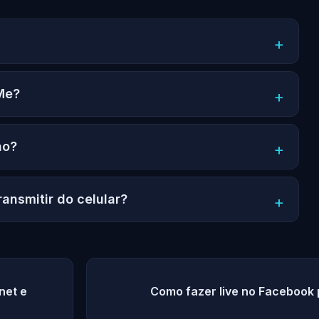
Me?
no?
ansmitir do celular?
net e
Como fazer live no Facebook 