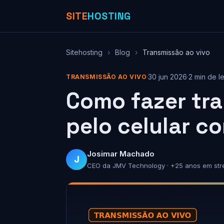
SITE
HOSTING
Sitehosting
›
Blog
›
Transmissão ao vivo
·
30 jun 2026
·
2 min de le
TRANSMISSÃO AO VIVO
Como fazer tra
pelo celular c
Josimar Machado
J
CEO da JMV Technology · +25 anos em str