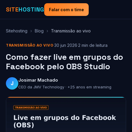
SITE
HOSTING
Falar com o time
Sitehosting
›
Blog
›
Transmissão ao vivo
·
30 jun 2026
·
2 min de leitura
TRANSMISSÃO AO VIVO
Como fazer live em grupos do
Facebook pelo OBS Studio
Josimar Machado
J
CEO da JMV Technology · +25 anos em streaming