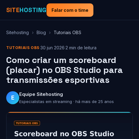
SITE
HOSTING
Falar com o time
Sitehosting
›
Blog
›
Tutoriais OBS
·
30 jun 2026
·
2 min de leitura
TUTORIAIS OBS
Como criar um scoreboard
(placar) no OBS Studio para
transmissões esportivas
Equipe Sitehosting
E
Especialistas em streaming · há mais de 25 anos