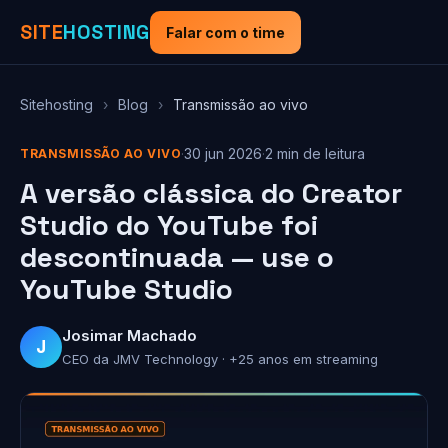
SITE
HOSTING
Falar com o time
Sitehosting
›
Blog
›
Transmissão ao vivo
·
30 jun 2026
·
2 min de leitura
TRANSMISSÃO AO VIVO
A versão clássica do Creator
Studio do YouTube foi
descontinuada — use o
YouTube Studio
Josimar Machado
J
CEO da JMV Technology · +25 anos em streaming