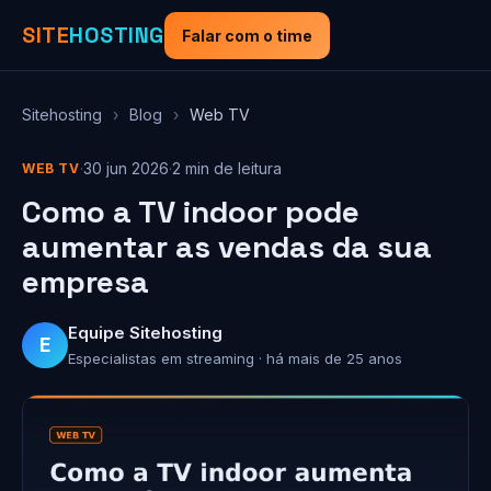
SITE
HOSTING
Falar com o time
Sitehosting
›
Blog
›
Web TV
·
30 jun 2026
·
2 min de leitura
WEB TV
Como a TV indoor pode
aumentar as vendas da sua
empresa
Equipe Sitehosting
E
Especialistas em streaming · há mais de 25 anos